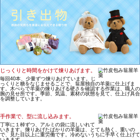
じっくりと時間をかけて煉りあげます。
毎回40本、少量ずつ煉りあげています。じ
っくりと糖をなじませることで、翁屋独自の羊羹に仕上げま
す。木べらで羊羹の煉りあげる硬さを確認する作業は、職人の
腕の見せ所です。季節、気温、素材の状態を見て、仕上げ具合
を調整しています。
手作業で、型に流し込みます。
丁寧に１棹ずつ、アルミの袋に流しいれて
いきます。煉りあげたばかりの羊羹は、とても熱く、重いの
で、見た目以上に重労働です。冷めないうちに手早く仕上げて
いきます。