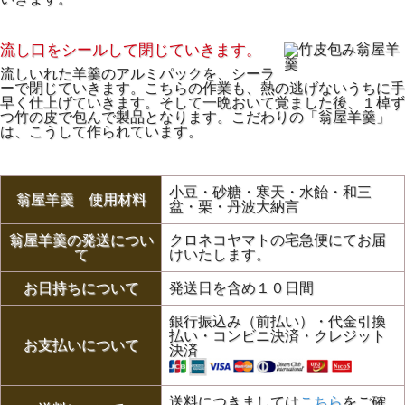
流し口をシールして閉じていきます。
流しいれた羊羹のアルミパックを、シーラ
ーで閉じていきます。こちらの作業も、熱の逃げないうちに手
早く仕上げていきます。そして一晩おいて覚ました後、１棹ず
つ竹の皮で包んで製品となります。こだわりの「翁屋羊羹」
は、こうして作られています。
小豆・砂糖・寒天・水飴・和三
翁屋羊羹 使用材料
盆・栗・丹波大納言
翁屋羊羹の発送につい
クロネコヤマトの宅急便にてお届
て
けいたします。
お日持ちについて
発送日を含め１０日間
銀行振込み（前払い）・代金引換
払い・コンビニ決済・クレジット
お支払いについて
決済
送料につきましては
こちら
をご確