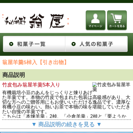
翁屋羊羹5棹入【引き出物】
商品説明
竹皮包み翁屋羊羹5本入り
有機栽培小豆のあんをじっくりと煉りあげ
た羊羹です。本物の竹皮で包まれた包装は高級感があり、大
切な方へのご贈答用にもお使いいただける逸品です。濃厚な
有機小豆の味わい。熱いお茶で本物の味を堪能していただき
たい自慢の羊羹です。
こちらは「本煉羊羹」2棹、「小倉羊羹」2棹と「栗ようか
ん」の5本入りになります。
▼ 商品説明の続きを見る ▼