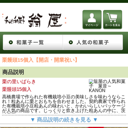
栗饅頭15個入【開店・開業祝い】
商品説明
栗の里いばらき
栗饅頭15個入
高橋農場で作られた有機栽培小豆の美味しさを味わうならこ
れ！粒あんに栗とおもちを合わせました。契約農家で作られ
た有機栽培小豆粒あんの味わいと、かわいらしいパッケージ
が人気の商品です。じっくりと炊き上げた粒あんの中に、茨
城産栗と やわらかなお餅を包みました。粒あんが好きな
▼ 商品説明の続きを見る ▼
方には特にお勧めです。