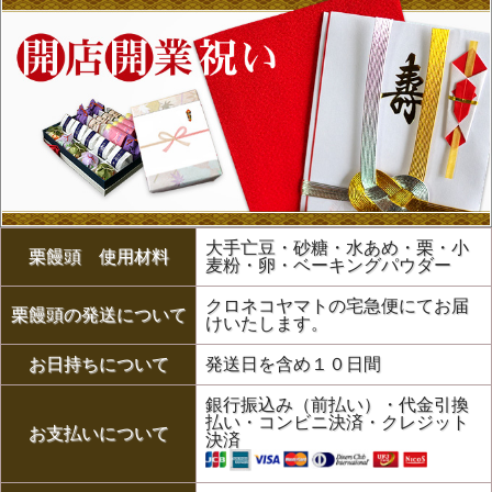
大手亡豆・砂糖・水あめ・栗・小
栗饅頭 使用材料
麦粉・卵・ベーキングパウダー
クロネコヤマトの宅急便にてお届
栗饅頭の発送について
けいたします。
お日持ちについて
発送日を含め１０日間
銀行振込み（前払い）・代金引換
払い・コンビニ決済・クレジット
お支払いについて
決済