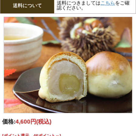
送料につきましては
こちら
をご確
送料について
認ください。
価格:
4,600円
(税込)
[ポイント還元 46ポイント～]