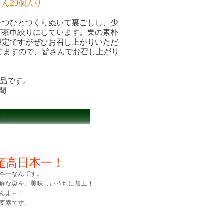
ん20個入り
一つひとつくりぬいて裏ごしし、少
げ茶巾絞りにしています。栗の素朴
限定ですがぜひお召し上がりいただ
てますので、皆さんでお召し上がり
商品です。
間
産高日本一！
本一なんです。
鮮な栗を、美味しいうちに加工！
んよ～！
要素です。