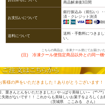
商品解凍後3日間
銀行振込み（前払い）・
済・クレジット決済
お支払いについて
送料・手数料につきまし
送料について
い。
こちらの商品は、冷凍クール便にてお届けい
(注) 冷凍クール便指定商品以外との同一
客様の声をいただきました！ありがとうございます！
日、栗きんとんをいただきました♪ やっぱり美味しい～（*^-^*
に失敗がないです！！ これからも美味しいお菓子をよろしくお
♪ （茨城県 ここみる さん）