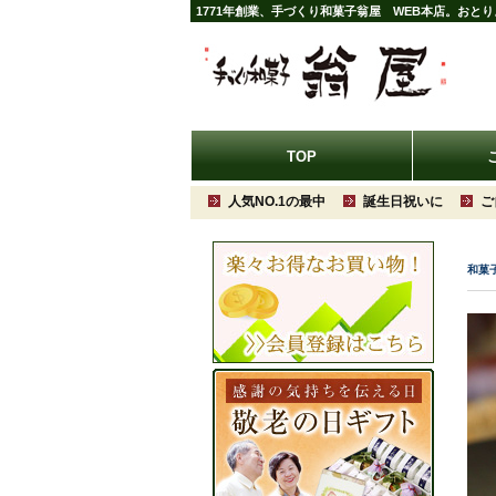
1771年創業、手づくり和菓子翁屋 WEB本店。おと
TOP
人気NO.1の最中
誕生日祝いに
ご
和菓