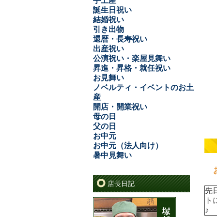
手土産
誕生日祝い
結婚祝い
引き出物
還暦・長寿祝い
出産祝い
公演祝い・楽屋見舞い
昇進・昇格・就任祝い
お見舞い
ノベルティ・イベントのお土
産
開店・開業祝い
母の日
父の日
お中元
お中元（法人向け）
暑中見舞い
お
店長日記
先
ト