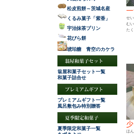
松皮煎餅～茨城名産
一
せい
くるみ菓子「紫香」
むい
宇治抹茶プリン
たく
花びら餅
琥珀糖 青空のカケラ
翁屋和菓子セット一覧
和菓子詰合せ
プレミアムギフト一覧
風呂敷包み特別贈答
少
夏季限定和菓子一覧
ほん