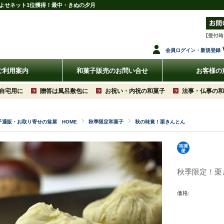
りよせネット1位獲得！最中・きぬの夕月
会員ログイン・新規登録
ご利用案内
和菓子販売のお問い合せ
お客様の
自宅用に
贈答は風呂敷包に
お祝い・内祝の和菓子
法事・仏事の和
子通販・お取り寄せの翁屋 HOME
秋季限定和菓子
秋の味覚！栗きんとん
秋季限定！栗
価格: