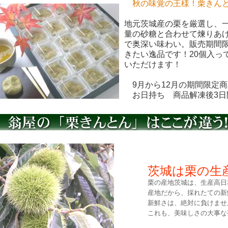
秋の味覚の王様！栗きんと
地元茨城産の栗を厳選し、
量の砂糖と合わせて煉りあ
で奥深い味わい。販売期間
きたい逸品です！20個入っ
いただけます！
9月から12月の期間限定
お日持ち 商品解凍後3日
茨城は栗の生
栗の産地茨城は、生産高日
産地だから、採れたての新
新鮮さは、絶対に負けませ
これも、美味しさの大事な