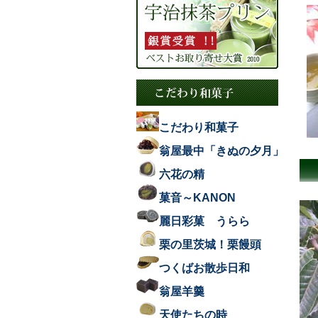
こだわり和菓子
翁屋最中「きぬの夕月」
六花の精
菓音～KANON
麗日彩菓 うらら
栗の里茨城！栗饅頭
つくばお散歩日和
翁屋羊羹
天使たちの時