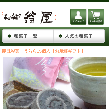
麗日彩菓 うらら15個入【お歳暮ギフト】