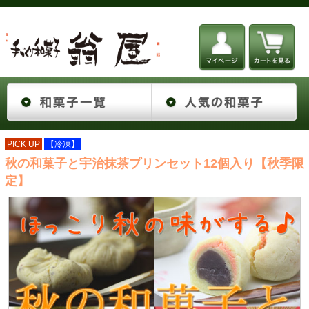
PICK UP
【冷凍】
秋の和菓子と宇治抹茶プリンセット12個入り【秋季限
定】