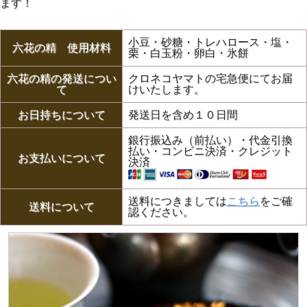
ます！
小豆・砂糖・トレハロース・塩・
六花の精 使用材料
栗・白玉粉・卵白・氷餅
六花の精の発送につい
クロネコヤマトの宅急便にてお届
て
けいたします。
お日持ちについて
発送日を含め１０日間
銀行振込み（前払い）・代金引換
払い・コンビニ決済・クレジット
お支払いについて
決済
送料につきましては
こちら
をご確
送料について
認ください。