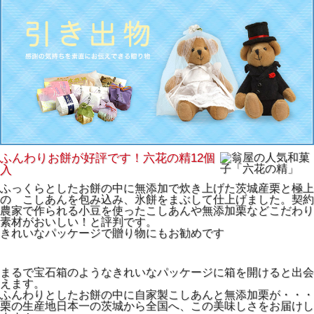
ふんわりお餅が好評です！六花の精12個
入
ふっくらとしたお餅の中に無添加で炊き上げた茨城産栗と極上
の こしあんを包み込み、氷餅をまぶして仕上げました。契約
農家で作られる小豆を使ったこしあんや無添加栗などこだわり
素材がおいしい！と評判です。
きれいなパッケージで贈り物にもお勧めです
まるで宝石箱のようなきれいなパッケージに箱を開けると出会
えます。
ふんわりとしたお餅の中に自家製こしあんと無添加栗が・・・
栗の生産地日本一の茨城から全国へ、この美味しさをお届けし