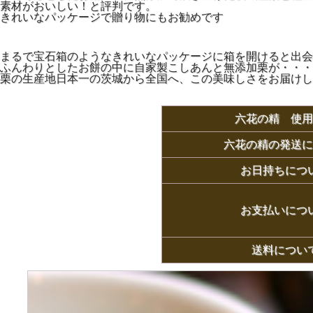
素材がおいしい！と評判です。
きれいなパッケージで贈り物にもお勧めです
まるで宝石箱のようなきれいなパッケージに箱を開けると出会
ふんわりとしたお餅の中に自家製こしあんと無添加栗が・・・
栗の生産地日本一の茨城から全国へ、この美味しさをお届けし
六花の精 使用
六花の精の発送に
お日持ちにつ
お支払いにつ
送料につい