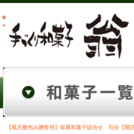
【風呂敷包み贈答用】翁屋和菓子詰合せ 百合【開