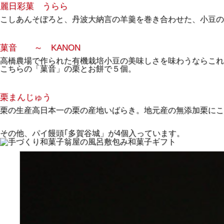
麗日彩菓 うらら
こしあんそぼろと、丹波大納言の羊羹を巻き合わせた、小豆の
菓音 ～ KANON
高橋農場で作られた有機栽培小豆の美味しさを味わうならこれ
こちらの「菓音」の栗とお餅で５個。
栗まんじゅう
栗の生産高日本一の栗の産地いばらき。地元産の無添加栗にこ
その他、パイ饅頭｢多賀谷城」が4個入っています。