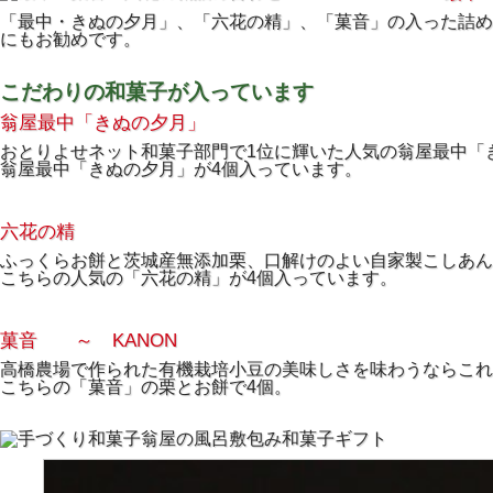
「最中・きぬの夕月」、「六花の精」、「菓音」の入った詰め
にもお勧めです。
こだわりの和菓子が入っています
翁屋最中「きぬの夕月」
おとりよせネット和菓子部門で1位に輝いた人気の翁屋最中「
翁屋最中「きぬの夕月」が4個入っています。
六花の精
ふっくらお餅と茨城産無添加栗、口解けのよい自家製こしあん
こちらの人気の「六花の精」が4個入っています。
菓音 ～ KANON
高橋農場で作られた有機栽培小豆の美味しさを味わうならこれ
こちらの「菓音」の栗とお餅で4個。