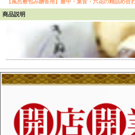
【風呂敷包み贈答用】最中・菓音・六花の精詰め合
商品説明