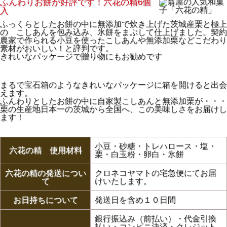
ふんわりお餅が好評です！六花の精6個
入
ふっくらとしたお餅の中に無添加で炊き上げた茨城産栗と極上
の こしあんを包み込み、氷餅をまぶして仕上げました。契約
農家で作られる小豆を使ったこしあんや無添加栗などこだわり
素材がおいしい！と評判です。
きれいなパッケージで贈り物にもお勧めです
まるで宝石箱のようなきれいなパッケージに箱を開けると出会
えます。
ふんわりとしたお餅の中に自家製こしあんと無添加栗が・・・
栗の生産地日本一の茨城から全国へ、この美味しさをお届けし
ます！
小豆・砂糖・トレハロース・塩・
六花の精 使用材料
栗・白玉粉・卵白・氷餅
六花の精の発送につい
クロネコヤマトの宅急便にてお届
て
けいたします。
お日持ちについて
発送日を含め１０日間
銀行振込み（前払い）・代金引換
払い・コンビニ決済・クレジット