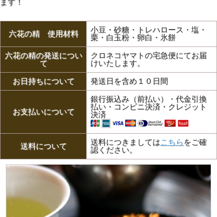
ます！
小豆・砂糖・トレハロース・塩・
六花の精 使用材料
栗・白玉粉・卵白・氷餅
六花の精の発送につい
クロネコヤマトの宅急便にてお届
て
けいたします。
お日持ちについて
発送日を含め１０日間
銀行振込み（前払い）・代金引換
払い・コンビニ決済・クレジット
お支払いについて
決済
送料につきましては
こちら
をご確
送料について
認ください。