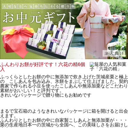
ふんわりお餅が好評です！六花の精6個
入
ふっくらとしたお餅の中に無添加で炊き上げた茨城産栗と極上
の こしあんを包み込み、氷餅をまぶして仕上げました。契約
農家で作られる小豆を使ったこしあんや無添加栗などこだわり
素材がおいしい！と評判です。
きれいなパッケージで贈り物にもお勧めです
まるで宝石箱のようなきれいなパッケージに箱を開けると出会
えます。
ふんわりとしたお餅の中に自家製こしあんと無添加栗が・・・
栗の生産地日本一の茨城から全国へ、この美味しさをお届けし