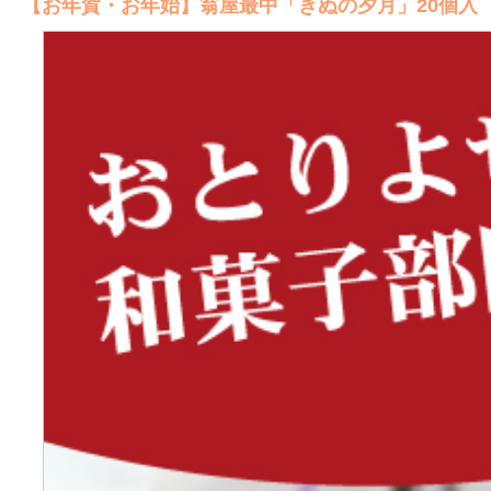
【お年賀・お年始】翁屋最中「きぬの夕月」20個入