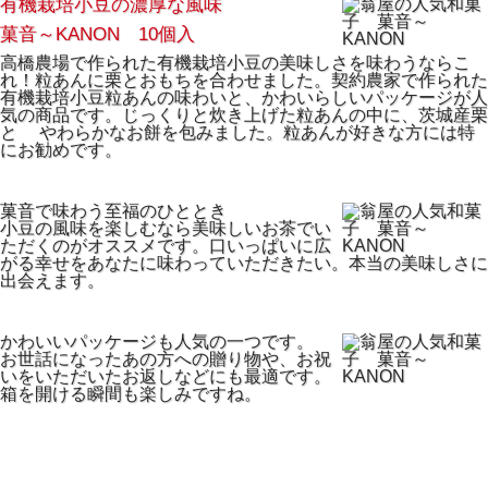
有機栽培小豆の濃厚な風味
菓音～KANON 10個入
高橋農場で作られた有機栽培小豆の美味しさを味わうならこ
れ！粒あんに栗とおもちを合わせました。契約農家で作られた
有機栽培小豆粒あんの味わいと、かわいらしいパッケージが人
気の商品です。じっくりと炊き上げた粒あんの中に、茨城産栗
と やわらかなお餅を包みました。粒あんが好きな方には特
にお勧めです。
菓音で味わう至福のひととき
小豆の風味を楽しむなら美味しいお茶でい
ただくのがオススメです。口いっぱいに広
がる幸せをあなたに味わっていただきたい。本当の美味しさに
出会えます。
かわいいパッケージも人気の一つです。
お世話になったあの方への贈り物や、お祝
いをいただいたお返しなどにも最適です。
箱を開ける瞬間も楽しみですね。