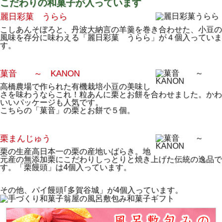
こだわりの和菓子が入っています
麗日彩菓 うらら
こしあんそぼろと、丹波大納言の羊羹を巻き合わせた、小豆の
風味を存分に味わえる「麗日彩菓 うらら」が４個入っていま
す。
菓音 ～ KANON
高橋農場で作られた有機栽培小豆の美味し
さを味わうならこれ！粒あんに栗とお餅を合わせました。かわ
いいパッケージも人気です。
こちらの「菓音」の栗とお餅で５個。
栗まんじゅう
栗の生産高日本一の栗の産地いばらき。地
元産の無添加栗にこだわりしっとりと焼き上げた伝統の逸品で
す。「栗饅頭」は4個入っています。
その他、パイ饅頭｢多賀谷城」が4個入っています。