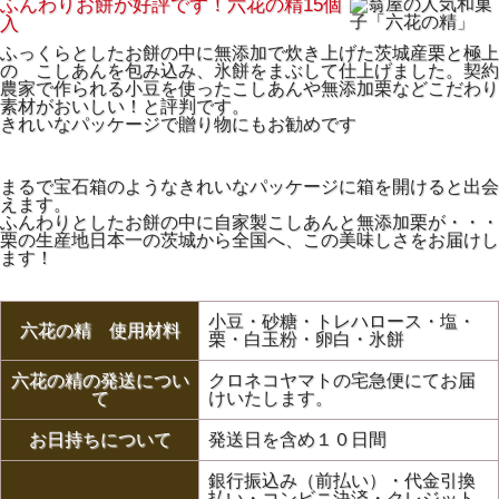
ふんわりお餅が好評です！六花の精15個
入
ふっくらとしたお餅の中に無添加で炊き上げた茨城産栗と極上
の こしあんを包み込み、氷餅をまぶして仕上げました。契約
農家で作られる小豆を使ったこしあんや無添加栗などこだわり
素材がおいしい！と評判です。
きれいなパッケージで贈り物にもお勧めです
まるで宝石箱のようなきれいなパッケージに箱を開けると出会
えます。
ふんわりとしたお餅の中に自家製こしあんと無添加栗が・・・
栗の生産地日本一の茨城から全国へ、この美味しさをお届けし
ます！
小豆・砂糖・トレハロース・塩・
六花の精 使用材料
栗・白玉粉・卵白・氷餅
六花の精の発送につい
クロネコヤマトの宅急便にてお届
て
けいたします。
お日持ちについて
発送日を含め１０日間
銀行振込み（前払い）・代金引換
払い・コンビニ決済・クレジット