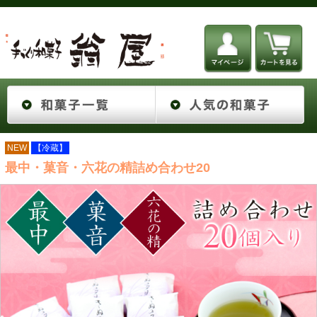
NEW
【冷蔵】
最中・菓音・六花の精詰め合わせ20