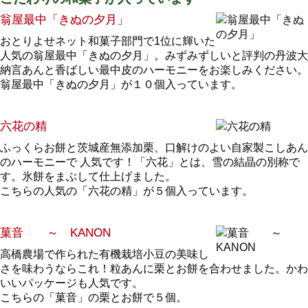
翁屋最中「きぬの夕月」
おとりよせネット和菓子部門で1位に輝いた
人気の翁屋最中「きぬの夕月」。みずみずしいと評判の丹波大
納言あんと香ばしい最中皮のハーモニーをお楽しみください。
翁屋最中「きぬの夕月」が１０個入っています。
六花の精
ふっくらお餅と茨城産無添加栗、口解けのよい自家製こしあん
のハーモニーで 人気です！「六花」とは、雪の結晶の別称で
す。氷餅をまぶして仕上げました。
こちらの人気の「六花の精」が５個入っています。
菓音 ～ KANON
高橋農場で作られた有機栽培小豆の美味し
さを味わうならこれ！粒あんに栗とお餅を合わせました。かわ
いいパッケージも人気です。
こちらの「菓音」の栗とお餅で５個。