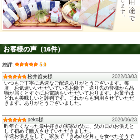
お客様の声（16件）
総評:
5.0
松井哲夫様
2022/03/03
いつもご丁寧に迅速なご配送ありがとうございます。毎
度、お気遣いいただいているお陰で、送り先の皆様から品
物が届くとすぐにお電話をいただいております。お菓子は
どれも美味しいと評判です。これからも利用させていただ
きます。ありがとうございました。
peko様
2020/06/23
昨年亡くなった最中好きの実家の父に、父の日のお供えと
して初めて購入させていただきました。
早速お供えをして、家族で『きぬの夕月』を食べたそうで