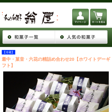
【冷蔵】
最中・菓音・六花の精詰め合わせ20【ホワイトデーギ
フト】