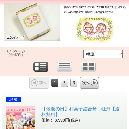
1 / 3ページ
（全47件）
1
2
3
前へ
次へ
【冷蔵】
【敬老の日】和菓子詰合せ 牡丹【送
料無料】
価格： 3,999円(税込)