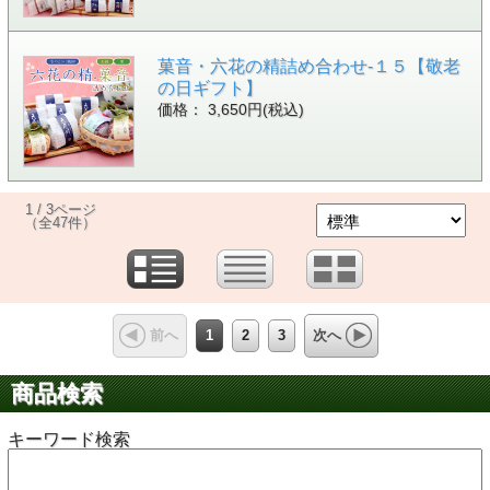
菓音・六花の精詰め合わせ-１５【敬老
の日ギフト】
価格： 3,650円(税込)
1 / 3ページ
（全47件）
1
2
3
前へ
次へ
商品検索
キーワード検索