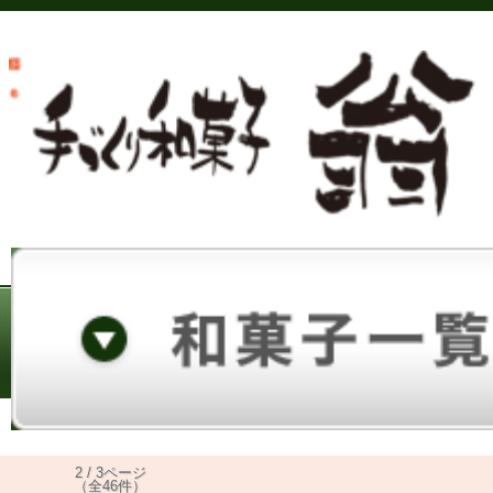
2 / 3ページ
（全46件）