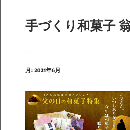
コ
ン
テ
手づくり和菓子 
ン
ツ
Just
へ
another
ス
WordPress
キ
site
月:
2021年6月
ッ
プ