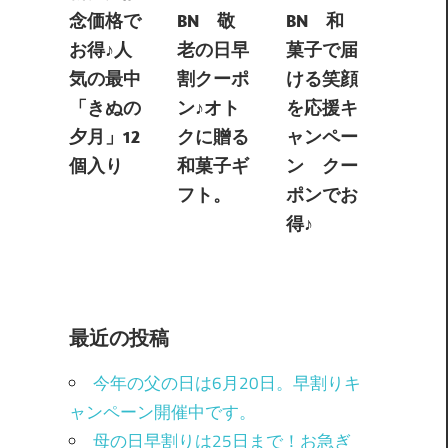
念価格で
BN 敬
BN 和
お得♪人
老の日早
菓子で届
気の最中
割クーポ
ける笑顔
「きぬの
ン♪オト
を応援キ
夕月」12
クに贈る
ャンペー
個入り
和菓子ギ
ン クー
フト。
ポンでお
得♪
最近の投稿
今年の父の日は6月20日。早割りキ
ャンペーン開催中です。
母の日早割りは25日まで！お急ぎ