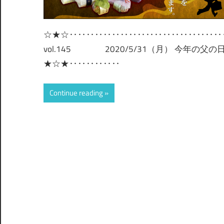
☆★☆‥‥‥‥‥‥‥‥‥‥‥‥‥‥‥‥‥‥
vol.145 2020/5/31（月） 今年の
★☆★‥‥‥‥‥‥
Continue reading