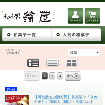
1 / 3ページ
（全46件）
1
2
3
前へ
次へ
【冷蔵】
【風呂敷包み贈答用】翁屋最中「きぬ
の夕月」20個入【開店・開業祝い】